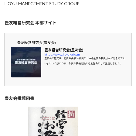
HOYU-MANEGEMENT STUDY GROUP
豊友経営研究会 本部サイト
豊友経営研究会(豊友会)
豊友経営研究会(豊友会)
https://www.hoyukai.com
豊友会の歴史は、初代会長 高木利美が「中小企業の社員さんに光をあてた
い」という想いから、全国の社長を鍛える勉強会として発足しました。
豊友会推薦図書