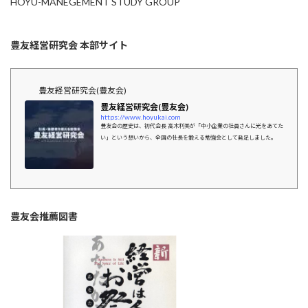
HOYU-MANEGEMENT STUDY GROUP
豊友経営研究会 本部サイト
豊友経営研究会(豊友会)
豊友経営研究会(豊友会)
https://www.hoyukai.com
豊友会の歴史は、初代会長 高木利美が「中小企業の社員さんに光をあてた
い」という想いから、全国の社長を鍛える勉強会として発足しました。
豊友会推薦図書