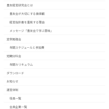
豊友経営研究会とは
豊友会が大切にする価値観
経営指針書を重視する理由
メッセージ「豊友会で学ぶ意味」
定例勉強会
年間スケジュールと参加費
短期分科会
年間カリキュラム
ダウンロード
お知らせ
運営体制
役員一覧
会員企業一覧