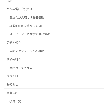
TOP
豊友経営研究会とは
豊友会が大切にする価値観
経営指針書を重視する理由
メッセージ「豊友会で学ぶ意味」
定例勉強会
年間スケジュールと参加費
短期分科会
年間カリキュラム
ダウンロード
お知らせ
運営体制
役員一覧