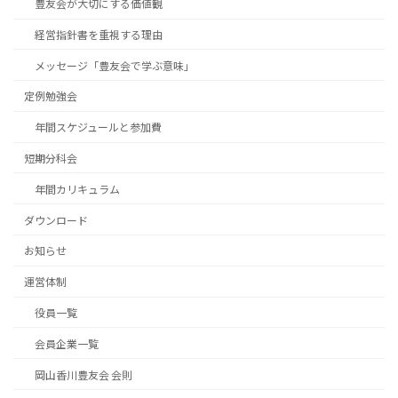
豊友会が大切にする価値観
経営指針書を重視する理由
メッセージ「豊友会で学ぶ意味」
定例勉強会
年間スケジュールと参加費
短期分科会
年間カリキュラム
ダウンロード
お知らせ
運営体制
役員一覧
会員企業一覧
岡山香川豊友会 会則