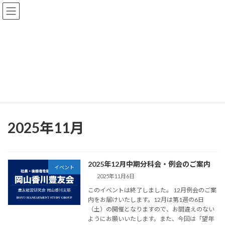
コ
ナ
ン
ビ
テ
ゲ
ン
ー
ツ
シ
へ
ョ
お知らせ
ス
ン
キ
に
ッ
移
プ
動
TOP
お知らせ
2025年11月
2025年11月
2025年12月中期分科会・例会のご案内
イベント
2025年11月6日
このイベントは終了しました。 12月例会のご案
内をお届けいたします。12月は第1週の6日
（土）の開催となりますので、お間違えのない
ようにお願いいたします。また、今回は「望年