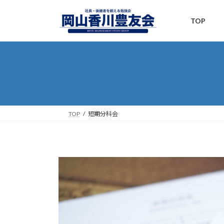
コ
ナ
ン
ビ
TOP
テ
ゲ
ン
ー
ツ
シ
へ
ョ
ス
ン
キ
に
ッ
移
プ
動
TOP
短期分科会