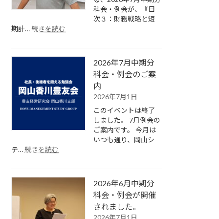
例
科会・例会が、『目
会
次３：財務戦略と短
の
:
期計…
続きを読む
ご
2026
案
年
内
7
2026年7月中期分
月
中
科会・例会のご案
期
内
分
2026年7月1日
科
このイベントは終了
会・
しました。 7月例会の
例
ご案内です。 今月は
会
いつも通り、岡山シ
が
:
テ…
続きを読む
開
2026
催
年
さ
7
れ
2026年6月中期分
月
ま
中
科会・例会が開催
し
期
されました。
た。
分
2026年7月1日