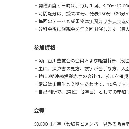
・開催頻度と日時は、毎月１回、9:00〜12:0
・時間配分は、授業30分、発表150分（20分×
・毎回のテーマと成果物は
年間カリキュラム
・分科会後に懇親会を年２回開催します（豊友
参加資格
・岡山香川豊友会の会員および経営幹部（例
・主に、決算書の見方、数字が苦手な方、入
・特に2期連続営業赤字の会社は、参加を推奨
・定員は１期生と２期生あわせて、10名です
・自己判断で、2期生（2年目）としての参加
会費
30,000円／年（会場費とメンバー以外の助