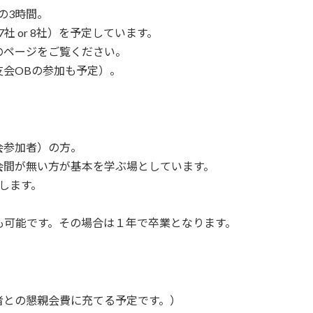
0の3時間。
7社 or 8社）を予定しています。
のページをご覧ください。
会OBの参加も予定）。
会参加者）の方。
会間が無い方が基本を学ぶ場としています。
します。
。
も可能です。その場合は１年で卒業となります。
言者との懇親会費に充てる予定です。）