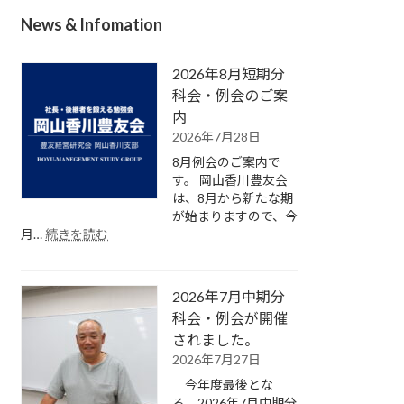
News & Infomation
2026年8月短期分
科会・例会のご案
内
2026年7月28日
8月例会のご案内で
す。 岡山香川豊友会
は、8月から新たな期
が始まりますので、今
:
月…
続きを読む
2026
年
8
2026年7月中期分
月
短
科会・例会が開催
期
されました。
分
2026年7月27日
科
今年度最後とな
会・
る、2026年7月中期分