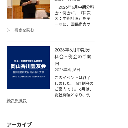
科
2026年6月中期分科
会・
会・例会が、『目次
例
３：中期計画』をテ
会
ーマに、国民宿舎サ
の
:
ン…
続きを読む
ご
2026
案
年
内
6
2026年6月中期分
月
中
科会・例会のご案
期
内
分
2026年6月6日
科
このイベントは終了
会・
しました。 6月例会の
例
ご案内です。 6月は、
会
総社開催となり、例…
が
:
続きを読む
開
2026
催
年
さ
6
れ
月
アーカイブ
ま
中