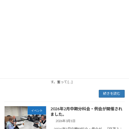
今月は22名の方々にご参加いただきました。
3月の例会は、午前中に「中期分科会」を開催
し […]
続きを読む
2026年3月中期分科会・例会のご案内
イベント
2026年3月3日
このイベントは終了しました。 岡山香川豊友
会 関係者各位 3月例会のご案内です。今月
は、東京新潟豊友会から、株式会社銀座の薄田
さんをお迎えします。岡山香川とはまた違った
視点での気づきが得られる貴重な時間となりま
す。奮って […]
続きを読む
2026年2月中期分科会・例会が開催され
イベント
ました。
2026年3月1日
2026年2月中期分科会・例会が、『目次３：