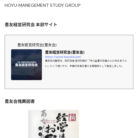
HOYU-MANEGEMENT STUDY GROUP
豊友経営研究会 本部サイト
豊友経営研究会(豊友会)
豊友経営研究会(豊友会)
https://www.hoyukai.com
豊友会の歴史は、初代会長 高木利美が「中小企業の社員さんに光をあてた
い」という想いから、全国の社長を鍛える勉強会として発足しました。
豊友会推薦図書