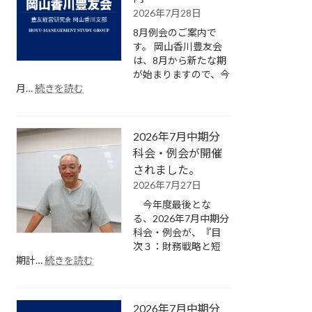
2026年7月28日
8月例会のご案内で
す。 岡山香川豊友会
は、8月から新たな期
が始まりますので、今
:
月…
続きを読む
2026
年
8
2026年7月中期分
月
短
科会・例会が開催
期
されました。
分
2026年7月27日
科
今年度最後とな
会・
る、2026年7月中期分
例
科会・例会が、『目
会
次３：財務戦略と短
の
:
期計…
続きを読む
ご
2026
案
年
内
7
2026年7月中期分
月