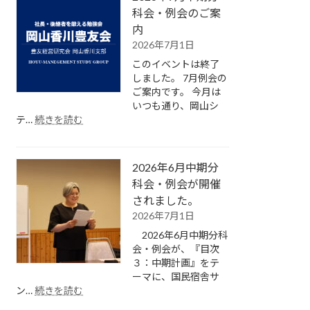
中
科会・例会のご案
期
内
分
2026年7月1日
科
このイベントは終了
会・
しました。 7月例会の
例
ご案内です。 今月は
会
いつも通り、岡山シ
が
:
テ…
続きを読む
開
2026
催
年
さ
7
れ
2026年6月中期分
月
ま
中
科会・例会が開催
し
期
されました。
た。
分
2026年7月1日
科
2026年6月中期分科
会・
会・例会が、『目次
例
３：中期計画』をテ
会
ーマに、国民宿舎サ
の
:
ン…
続きを読む
ご
2026
案