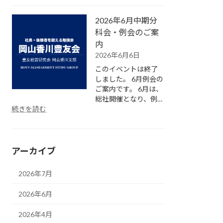
年
内
6
2026年6月中期分
月
中
科会・例会のご案
期
内
分
2026年6月6日
科
このイベントは終了
会・
しました。 6月例会の
例
ご案内です。 6月は、
会
総社開催となり、例…
が
:
続きを読む
開
2026
催
年
さ
6
れ
月
アーカイブ
ま
中
し
期
た。
分
2026年7月
科
会・
2026年6月
例
会
2026年4月