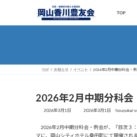
コ
ナ
ン
ビ
TOP
テ
ゲ
ン
ー
ツ
シ
へ
ョ
ス
ン
キ
に
ッ
移
プ
動
TOP
お知らせ
イベント
2026年2月中期分科会・
2026年2月中期分科
最
2026年3月1日
2026年3月1日
houyukai-
終
更
2026年2月中期分科会・例会が、『目次３
新
日
マに、岡山シティホテル桑田町にて開催されま