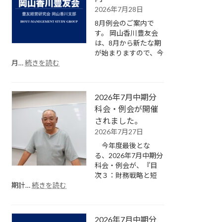
2026年7月28日
8月例会のご案内で
す。 岡山香川豊友会
は、8月から新たな期
が始まりますので、今
:
月…
続きを読む
2026
年
8
2026年7月中期分
月
短
科会・例会が開催
期
されました。
分
2026年7月27日
科
今年度最後とな
会・
る、2026年7月中期分
例
科会・例会が、『目
会
次３：財務戦略と短
の
:
期計…
続きを読む
ご
2026
案
年
内
7
2026年7月中期分
月