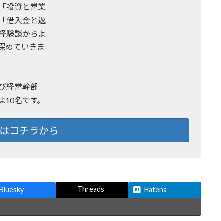
「投資と営業
「借入金と返
経験談からよ
深めていきま
び経営幹部
10名です。
はコチラから
Threads
Bluesky
Hatena