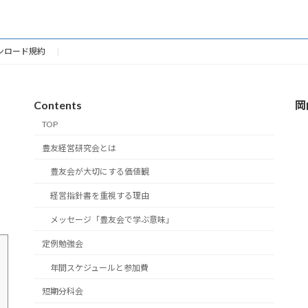
ンロード規約
Contents
岡
TOP
豊友経営研究会とは
豊友会が大切にする価値観
経営指針書を重視する理由
メッセージ「豊友会で学ぶ意味」
定例勉強会
年間スケジュールと参加費
短期分科会