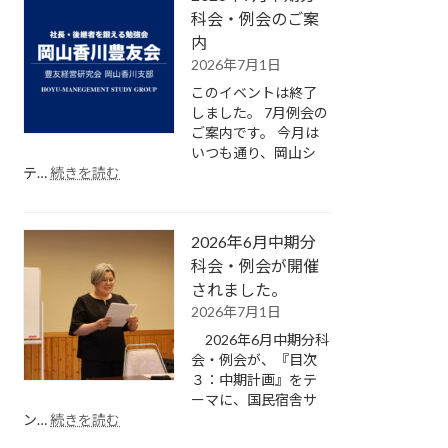
中
科会・例会のご案
期
内
分
2026年7月1日
科
このイベントは終了
会・
しました。 7月例会の
例
ご案内です。 今月は
会
いつも通り、岡山シ
が
:
テ…
続きを読む
開
2026
催
年
さ
7
れ
2026年6月中期分
月
ま
中
科会・例会が開催
し
期
されました。
た。
分
2026年7月1日
科
2026年6月中期分科
会・
会・例会が、『目次
例
３：中期計画』をテ
会
ーマに、国民宿舎サ
の
:
ン…
続きを読む
ご
2026
案