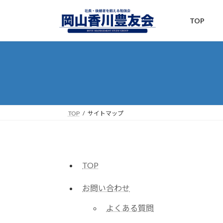
コ
ナ
ン
ビ
TOP
テ
ゲ
ン
ー
ツ
シ
へ
ョ
ス
ン
キ
に
ッ
移
プ
動
TOP
サイトマップ
TOP
お問い合わせ
よくある質問