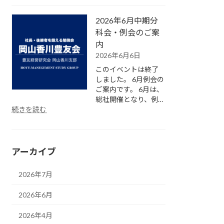
年
内
6
2026年6月中期分
月
中
科会・例会のご案
期
内
分
2026年6月6日
科
このイベントは終了
会・
しました。 6月例会の
例
ご案内です。 6月は、
会
総社開催となり、例…
が
:
続きを読む
開
2026
催
年
さ
6
れ
月
アーカイブ
ま
中
し
期
た。
分
2026年7月
科
会・
2026年6月
例
会
2026年4月