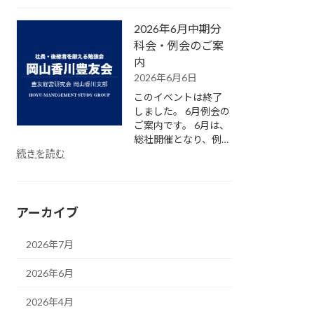
年
内
6
2026年6月中期分
月
中
科会・例会のご案
期
内
分
2026年6月6日
科
このイベントは終了
会・
しました。 6月例会の
例
ご案内です。 6月は、
会
総社開催となり、例…
が
:
続きを読む
開
2026
催
年
さ
6
れ
月
アーカイブ
ま
中
し
期
た。
分
2026年7月
科
会・
2026年6月
例
会
2026年4月