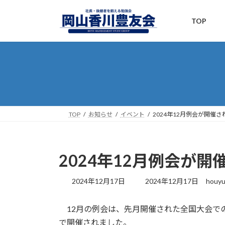
コ
ナ
ン
ビ
TOP
テ
ゲ
ン
ー
ツ
シ
へ
ョ
ス
ン
キ
に
ッ
移
プ
動
TOP
お知らせ
イベント
2024年12月例会が開催
2024年12月例会が
最
2024年12月17日
2024年12月17日
houyu
終
更
12月の例会は、先月開催された全国大会で
新
日
で開催されました。