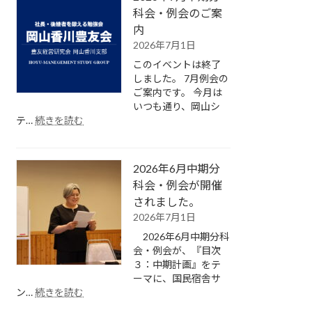
中
科会・例会のご案
期
内
分
2026年7月1日
科
このイベントは終了
会・
しました。 7月例会の
例
ご案内です。 今月は
会
いつも通り、岡山シ
が
:
テ…
続きを読む
開
2026
催
年
さ
7
れ
2026年6月中期分
月
ま
中
科会・例会が開催
し
期
されました。
た。
分
2026年7月1日
科
2026年6月中期分科
会・
会・例会が、『目次
例
３：中期計画』をテ
会
ーマに、国民宿舎サ
の
:
ン…
続きを読む
ご
2026
案