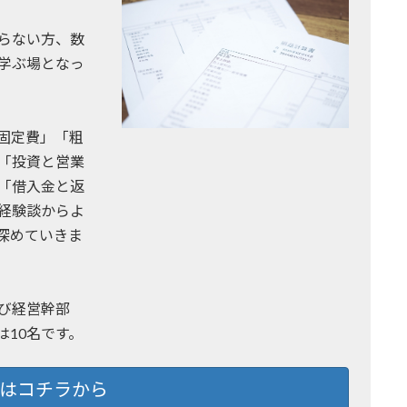
らない方、数
学ぶ場となっ
固定費」「粗
「投資と営業
「借入金と返
経験談からよ
深めていきま
び経営幹部
10名です。
はコチラから