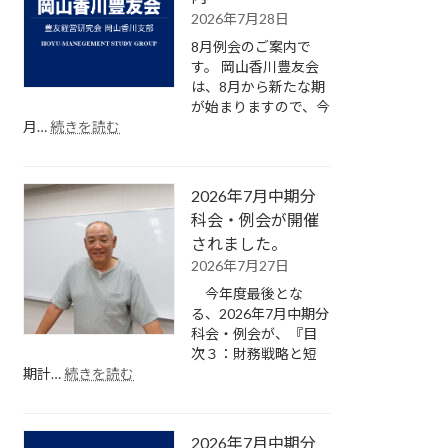
2026年7月28日
8月例会のご案内で
す。 岡山香川豊友会
は、8月から新たな期
が始まりますので、今
:
月…
続きを読む
2026
年
8
2026年7月中期分
月
短
科会・例会が開催
期
されました。
分
2026年7月27日
科
今年度最後とな
会・
る、2026年7月中期分
例
科会・例会が、『目
会
次３：財務戦略と短
の
:
期計…
続きを読む
ご
2026
案
年
内
7
2026年7月中期分
月