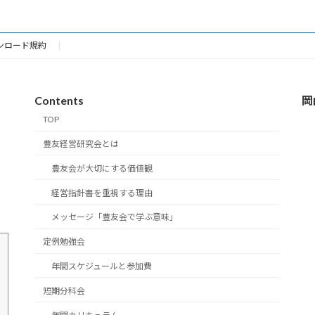
ンロード規約
Contents
岡
TOP
豊友経営研究会とは
豊友会が大切にする価値観
経営指針書を重視する理由
メッセージ「豊友会で学ぶ意味」
定例勉強会
年間スケジュールと参加費
短期分科会